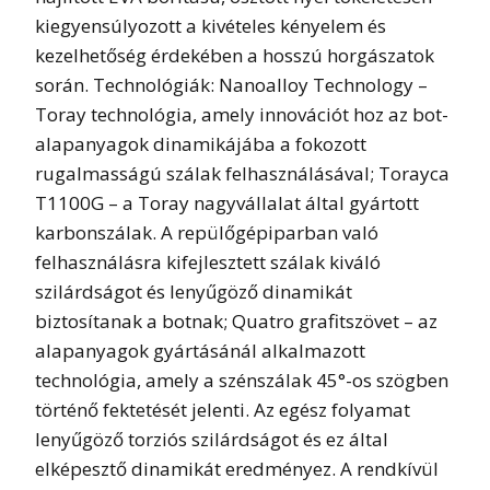
kiegyensúlyozott a kivételes kényelem és
kezelhetőség érdekében a hosszú horgászatok
során. Technológiák: Nanoalloy Technology –
Toray technológia, amely innovációt hoz az bot-
alapanyagok dinamikájába a fokozott
rugalmasságú szálak felhasználásával; Torayca
T1100G – a Toray nagyvállalat által gyártott
karbonszálak. A repülőgépiparban való
felhasználásra kifejlesztett szálak kiváló
szilárdságot és lenyűgöző dinamikát
biztosítanak a botnak; Quatro grafitszövet – az
alapanyagok gyártásánál alkalmazott
technológia, amely a szénszálak 45°-os szögben
történő fektetését jelenti. Az egész folyamat
lenyűgöző torziós szilárdságot és ez által
elképesztő dinamikát eredményez. A rendkívül