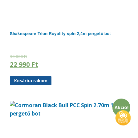
Shakespeare Trion Royality spin 2,4m pergető bot
30 000
Ft
22 990
Ft
Kosárba rakom
Akció!