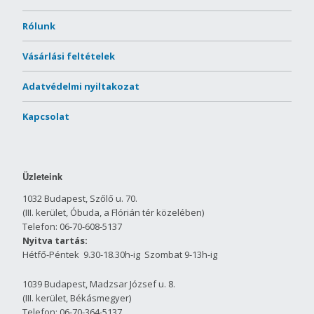
Rólunk
Vásárlási feltételek
Adatvédelmi nyiltakozat
Kapcsolat
Üzleteink
1032 Budapest, Szőlő u. 70.
(III. kerület, Óbuda, a Flórián tér közelében)
Telefon: 06-70-608-5137
Nyitva tartás:
Hétfő-Péntek 9.30-18.30h-ig Szombat 9-13h-ig
1039 Budapest, Madzsar József u. 8.
(III. kerület, Békásmegyer)
Telefon: 06-70-364-5137