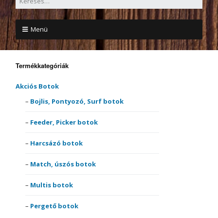
Menü
Termékkategóriák
Akciós Botok
Bojlis, Pontyozó, Surf botok
Feeder, Picker botok
Harcsázó botok
Match, úszós botok
Multis botok
Pergető botok