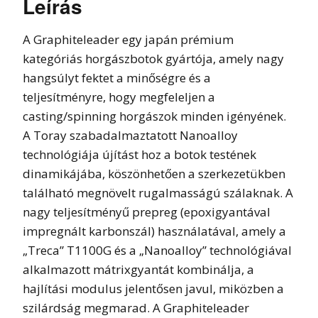
Leírás
A Graphiteleader egy japán prémium
kategóriás horgászbotok gyártója, amely nagy
hangsúlyt fektet a minőségre és a
teljesítményre, hogy megfeleljen a
casting/spinning horgászok minden igényének.
A Toray szabadalmaztatott Nanoalloy
technológiája újítást hoz a botok testének
dinamikájába, köszönhetően a szerkezetükben
található megnövelt rugalmasságú szálaknak. A
nagy teljesítményű prepreg (epoxigyantával
impregnált karbonszál) használatával, amely a
„Treca” T1100G és a „Nanoalloy” technológiával
alkalmazott mátrixgyantát kombinálja, a
hajlítási modulus jelentősen javul, miközben a
szilárdság megmarad. A Graphiteleader