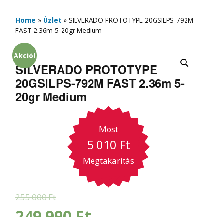
Home
»
Üzlet
»
SILVERADO PROTOTYPE 20GSILPS-792M
FAST 2.36m 5-20gr Medium
Akció!
SILVERADO PROTOTYPE
20GSILPS-792M FAST 2.36m 5-
20gr Medium
Most
5 010
Ft
Megtakarítás
255 000
Ft
249 990
Ft