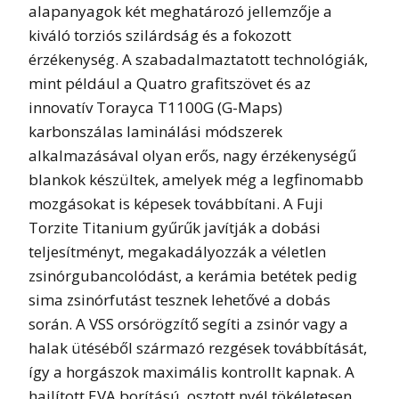
alapanyagok két meghatározó jellemzője a
kiváló torziós szilárdság és a fokozott
érzékenység. A szabadalmaztatott technológiák,
mint például a Quatro grafitszövet és az
innovatív Torayca T1100G (G-Maps)
karbonszálas laminálási módszerek
alkalmazásával olyan erős, nagy érzékenységű
blankok készültek, amelyek még a legfinomabb
mozgásokat is képesek továbbítani. A Fuji
Torzite Titanium gyűrűk javítják a dobási
teljesítményt, megakadályozzák a véletlen
zsinórgubancolódást, a kerámia betétek pedig
sima zsinórfutást tesznek lehetővé a dobás
során. A VSS orsórögzítő segíti a zsinór vagy a
halak ütéséből származó rezgések továbbítását,
így a horgászok maximális kontrollt kapnak. A
hajlított EVA borítású, osztott nyél tökéletesen