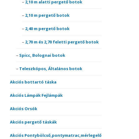
2,10 m alatti pergető botok
2,10 m pergető botok
2,40 m pergető botok
2,70 m és 2,70 feletti pergető botok
Spicc, Bolognai botok
Teleszkópos, Általános botok
Akciós bottartó táska
Akciós Lámpák Fejlámpák
Akciós Orsók
Akciós pergető táskák
Akciós Pontybölcső,pontymatrac,mérlegelő