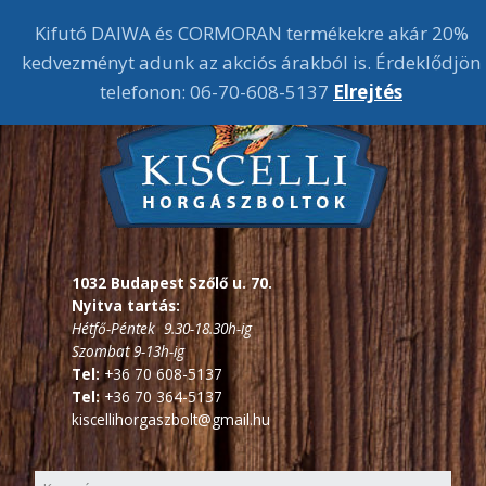
Kifutó DAIWA és CORMORAN termékekre akár 20%
kedvezményt adunk az akciós árakból is. Érdeklődjön
telefonon: 06-70-608-5137
Elrejtés
1032 Budapest Szőlő u. 70.
Nyitva tartás:
Hétfő-Péntek 9.30-18.30h-ig
Szombat 9-13h-ig
Tel:
+36 70 608-5137
Tel:
+36 70 364-5137
kiscellihorgaszbolt@gmail.hu