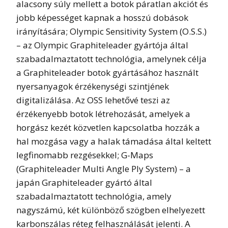
alacsony súly mellett a botok páratlan akciót és
jobb képességet kapnak a hosszú dobások
irányítására; Olympic Sensitivity System (O.S.S.)
– az Olympic Graphiteleader gyártója által
szabadalmaztatott technológia, amelynek célja
a Graphiteleader botok gyártásához használt
nyersanyagok érzékenységi szintjének
digitalizálása. Az OSS lehetővé teszi az
érzékenyebb botok létrehozását, amelyek a
horgász kezét közvetlen kapcsolatba hozzák a
hal mozgása vagy a halak támadása által keltett
legfinomabb rezgésekkel; G-Maps
(Graphiteleader Multi Angle Ply System) – a
japán Graphiteleader gyártó által
szabadalmaztatott technológia, amely
nagyszámú, két különböző szögben elhelyezett
karbonszálas réteg felhasználását jelenti. A