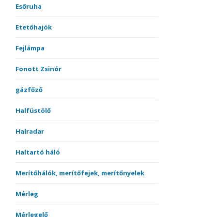
Esőruha
Etetőhajók
Fejlámpa
Fonott Zsinór
gázfőző
Halfüstölő
Halradar
Haltartó háló
Merítőhálók, merítőfejek, merítőnyelek
Mérleg
Mérlegelő