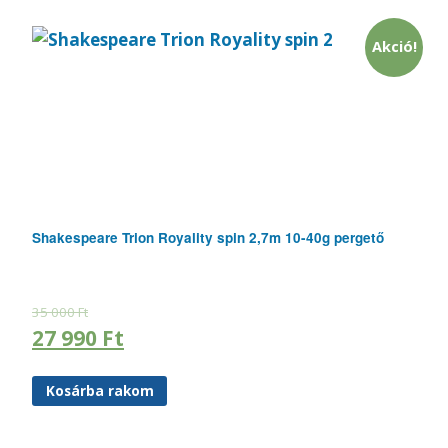
Akció!
Shakespeare Trion Royality spin 2,7m 10-40g pergető
35 000
Ft
27 990
Ft
Kosárba rakom