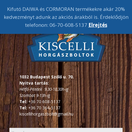
Kifutó DAIWA és CORMORAN termékekre akár 20%
kedvezményt adunk az akciós árakból is. Érdeklődjön
telefonon: 06-70-608-5137
Elrejtés
1032 Budapest Szőlő u. 70.
Nyitva tartás:
Hétfő-Péntek 9.30-18.30h-ig
Szombat 9-13h-ig
Tel:
+36 70 608-5137
Tel:
+36 70 364-5137
kiscellihorgaszbolt@gmail.hu