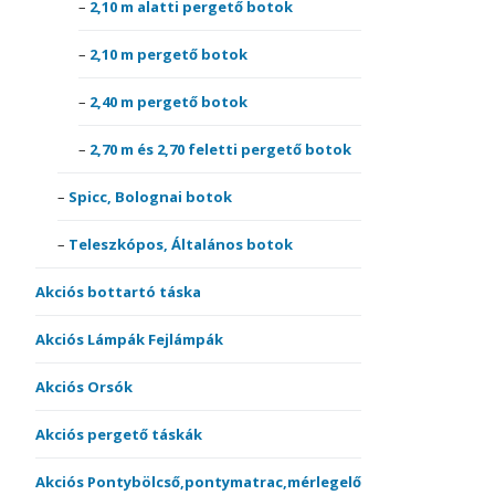
2,10 m alatti pergető botok
2,10 m pergető botok
2,40 m pergető botok
2,70 m és 2,70 feletti pergető botok
Spicc, Bolognai botok
Teleszkópos, Általános botok
Akciós bottartó táska
Akciós Lámpák Fejlámpák
Akciós Orsók
Akciós pergető táskák
Akciós Pontybölcső,pontymatrac,mérlegelő