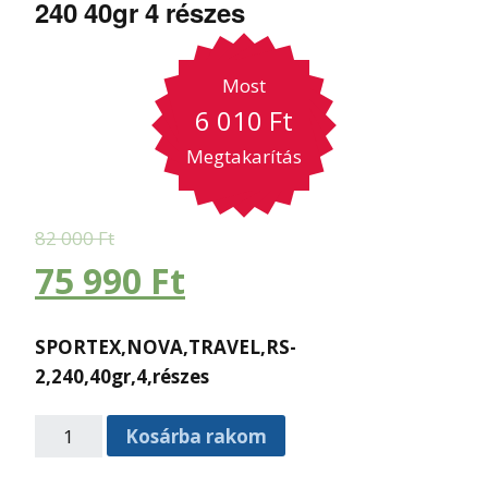
240 40gr 4 részes
Most
6 010
Ft
Megtakarítás
82 000
Ft
75 990
Ft
SPORTEX,NOVA,TRAVEL,RS-
2,240,40gr,4,részes
Kosárba rakom