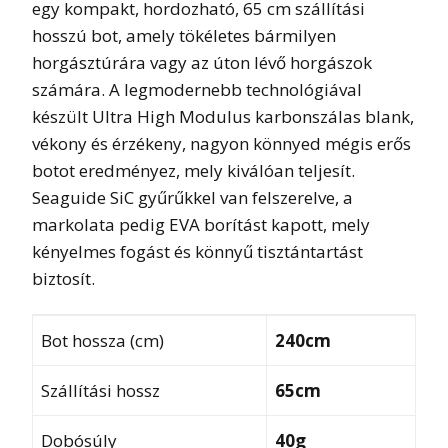
egy kompakt, hordozható, 65 cm szállítási
hosszú bot, amely tökéletes bármilyen
horgásztúrára vagy az úton lévő horgászok
számára. A legmodernebb technológiával
készült Ultra High Modulus karbonszálas blank,
vékony és érzékeny, nagyon könnyed mégis erős
botot eredményez, mely kiválóan teljesít.
Seaguide SiC gyűrűkkel van felszerelve, a
markolata pedig EVA borítást kapott, mely
kényelmes fogást és könnyű tisztántartást
biztosít.
Bot hossza (cm)
240cm
Szállítási hossz
65cm
Dobósúly
40g