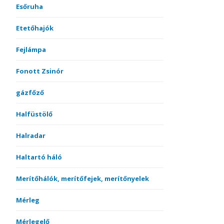
Esőruha
Etetőhajók
Fejlámpa
Fonott Zsinór
gázfőző
Halfüstölő
Halradar
Haltartó háló
Merítőhálók, merítőfejek, merítőnyelek
Mérleg
Mérlegelő