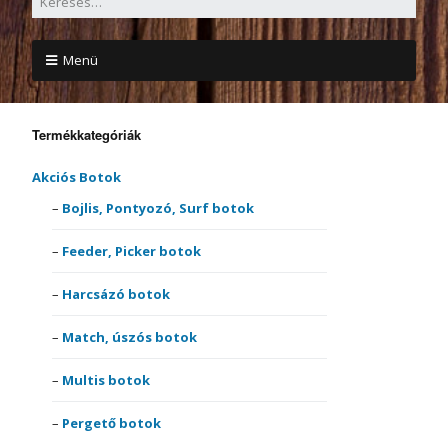
Menü
Termékkategóriák
Akciós Botok
Bojlis, Pontyozó, Surf botok
Feeder, Picker botok
Harcsázó botok
Match, úszós botok
Multis botok
Pergető botok