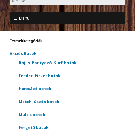
Menü
Termékkategóriák
Akciós Botok
Bojlis, Pontyozó, Surf botok
Feeder, Picker botok
Harcsázó botok
Match, úszós botok
Multis botok
Pergető botok