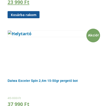
23 990
Ft
Kosárba rakom
Akció!
Daiwa Exceler Spin 2,4m 15-50gr pergető bot
45 000
Ft
37 990
Ft