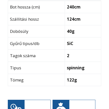
Bot hossza (cm)
240cm
Szállítási hossz
124cm
Dobósúly
40g
Gyűrű tipus/db
SiC
Tagok száma
2
Tipus
spinning
Tömeg
122g