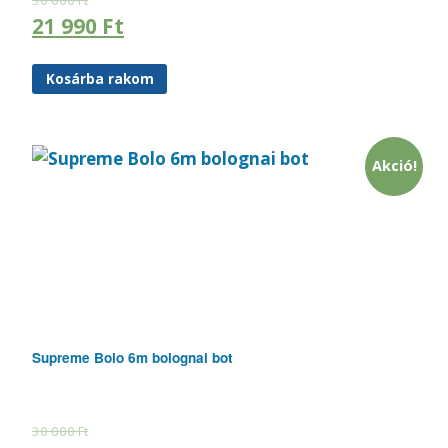
30 000
Ft
21 990
Ft
Kosárba rakom
Akció!
Supreme Bolo 6m bolognai bot
30 000
Ft