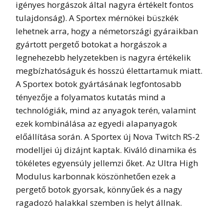
igényes horgászok által nagyra értékelt fontos
tulajdonság). A Sportex mérnökei büszkék
lehetnek arra, hogy a németországi gyáraikban
gyártott pergető botokat a horgászok a
legnehezebb helyzetekben is nagyra értékelik
megbízhatóságuk és hosszú élettartamuk miatt.
A Sportex botok gyártásának legfontosabb
tényezője a folyamatos kutatás mind a
technológiák, mind az anyagok terén, valamint
ezek kombinálása az egyedi alapanyagok
előállítása során. A Sportex új Nova Twitch RS-2
modelljei új dizájnt kaptak. Kiváló dinamika és
tökéletes egyensúly jellemzi őket. Az Ultra High
Modulus karbonnak köszönhetően ezek a
pergető botok gyorsak, könnyűek és a nagy
ragadozó halakkal szemben is helyt állnak.