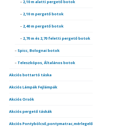
2,10 m alatti pergető botok
2,10 m pergető botok
2,40 m pergető botok
2,70 m és 2,70 feletti pergető botok
Spicc, Bolognai botok
Teleszkópos, Általános botok
Akciós bottartó táska
Akciós Lámpák Fejlámpák
Akciós Orsók
Akciós pergető táskák
Akciós Pontybölcső,pontymatrac,mérlegelő