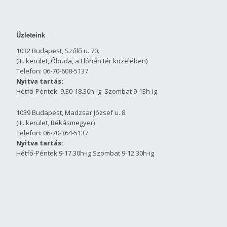
Üzleteink
1032 Budapest, Szőlő u. 70.
(III. kerület, Óbuda, a Flórián tér közelében)
Telefon: 06-70-608-5137
Nyitva tartás:
Hétfő-Péntek 9.30-18.30h-ig Szombat 9-13h-ig
1039 Budapest, Madzsar József u. 8.
(III. kerület, Békásmegyer)
Telefon: 06-70-364-5137
Nyitva tartás:
Hétfő-Péntek 9-17.30h-ig Szombat 9-12.30h-ig