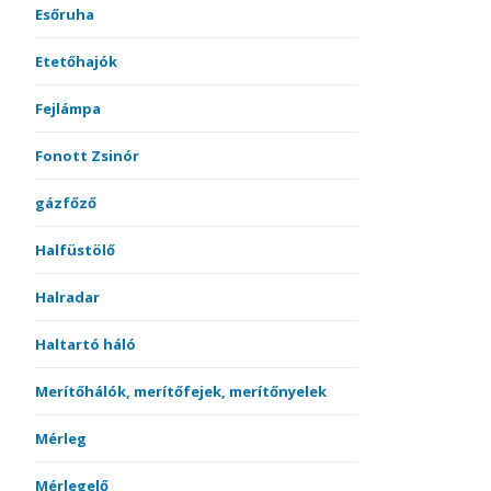
Esőruha
Etetőhajók
Fejlámpa
Fonott Zsinór
gázfőző
Halfüstölő
Halradar
Haltartó háló
Merítőhálók, merítőfejek, merítőnyelek
Mérleg
Mérlegelő