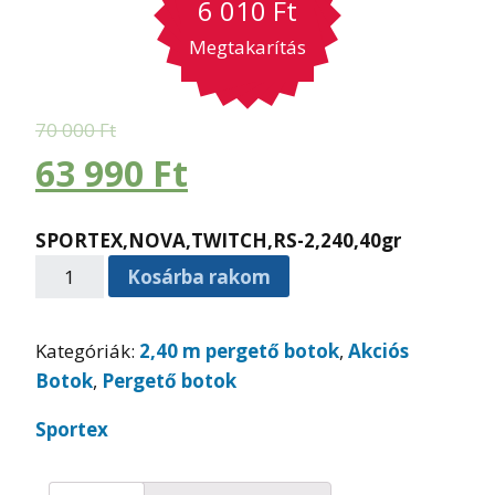
6 010
Ft
Megtakarítás
70 000
Ft
63 990
Ft
SPORTEX,NOVA,TWITCH,RS-2,240,40gr
Kosárba rakom
Kategóriák:
2,40 m pergető botok
,
Akciós
Botok
,
Pergető botok
Sportex