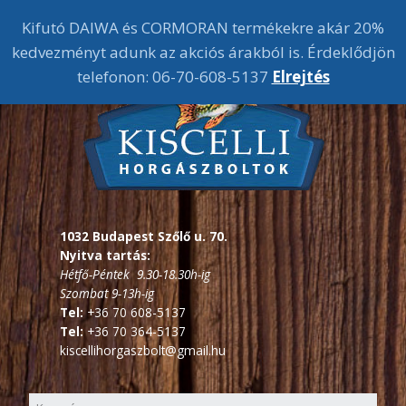
Kifutó DAIWA és CORMORAN termékekre akár 20%
kedvezményt adunk az akciós árakból is. Érdeklődjön
telefonon: 06-70-608-5137
Elrejtés
1032 Budapest Szőlő u. 70.
Nyitva tartás:
Hétfő-Péntek 9.30-18.30h-ig
Szombat 9-13h-ig
Tel:
+36 70 608-5137
Tel:
+36 70 364-5137
kiscellihorgaszbolt@gmail.hu