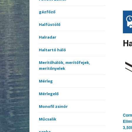
gázfőző
Halfüstölő
Halradar
Ha
Haltartó háló
Merítőhálók, merítőfejek,
merítőnyelek
Mérleg
Mérlegelő
Monofil zsinór
Corm
Műcsalik
Elim
3,50
sapka