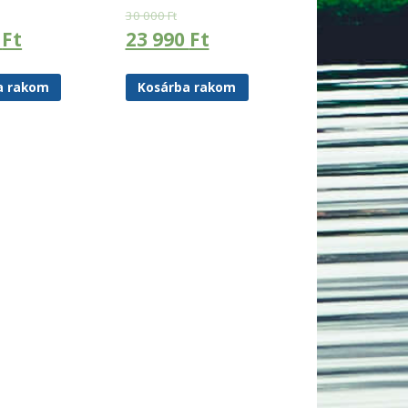
30 000
Ft
0
Ft
23 990
Ft
a rakom
Kosárba rakom