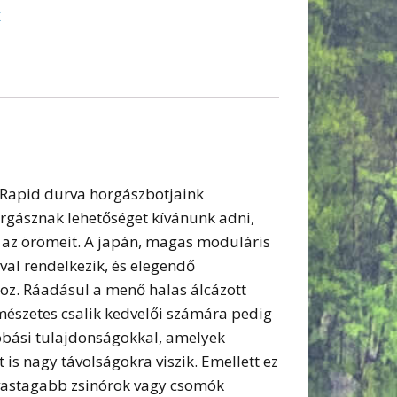
x
 Rapid durva horgászbotjaink
rgásznak lehetőséget kívánunk adni,
k az örömeit. A japán, magas moduláris
al rendelkezik, és elegendő
oz. Ráadásul a menő halas álcázott
ermészetes csalik kedvelői számára pedig
dobási tulajdonságokkal, amelyek
is nagy távolságokra viszik. Emellett ez
 vastagabb zsinórok vagy csomók