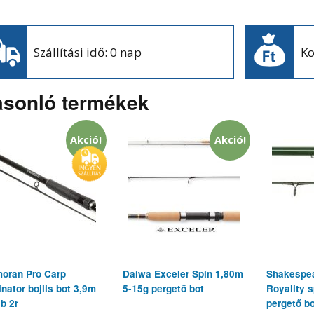
Szállítási idő: 0 nap
Ko
sonló termékek
Akció!
Akció!
oran Pro Carp
Daiwa Exceler Spin 1,80m
Shakespea
inator bojlis bot 3,9m
5-15g pergető bot
Royality 
lb 2r
pergető b