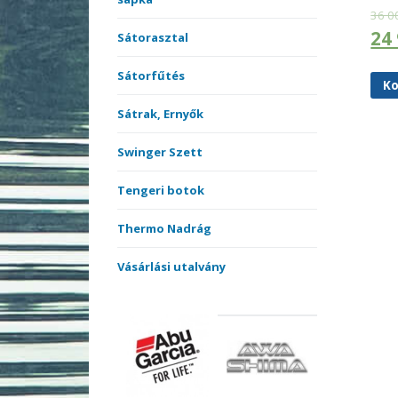
36 0
24
Sátorasztal
Sátorfűtés
Ko
Sátrak, Ernyők
Swinger Szett
Tengeri botok
Thermo Nadrág
Vásárlási utalvány