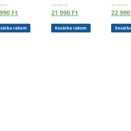
00
Ft
30 000
Ft
30 000
Ft
 990
Ft
21 990
Ft
22 99
sárba rakom
Kosárba rakom
Kosárb