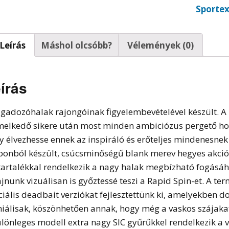
Sporte
t horgok
Leírás
Máshol olcsóbb?
Vélemények (0)
írás
agadozóhalak rajongóinak figyelembevételével készült. A
melkedő sikere után most minden ambiciózus pergető ho
y élvezhesse ennek az inspiráló és erőteljes mindenesne
bonból készült, csúcsminőségű blank merev hegyes akcióv
tartalékkal rendelkezik a nagy halak megbízható fogásáh
ájnunk vizuálisan is győztessé teszi a Rapid Spin-et. A t
ciális deadbait verziókat fejlesztettünk ki, amelyekben 
niálisak, köszönhetően annak, hogy még a vaskos szájakat 
ülönleges modell extra nagy SIC gyűrűkkel rendelkezik a