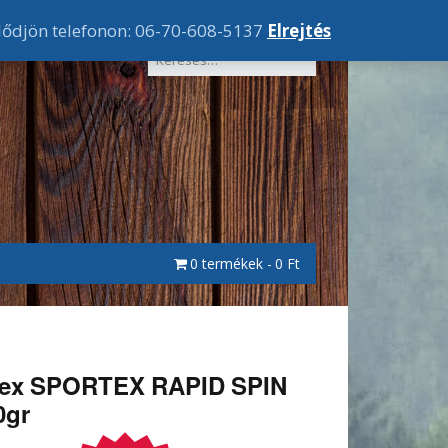
lődjön telefonon: 06-70-608-5137
Elrejtés
0 termékek
0 Ft
tex SPORTEX RAPID SPIN
0gr