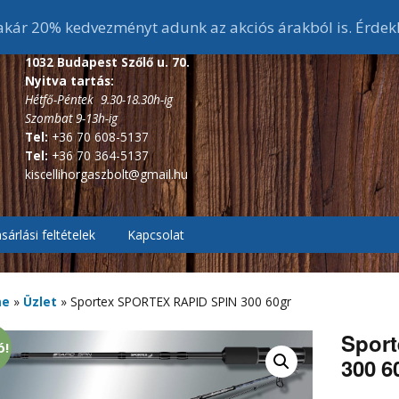
ár 20% kedvezményt adunk az akciós árakból is. Érdek
1032 Budapest Szőlő u. 70.
Nyitva tartás:
Hétfő-Péntek 9.30-18.30h-ig
Szombat 9-13h-ig
Tel:
+36 70 608-5137
Tel:
+36 70 364-5137
kiscellihorgaszbolt@gmail.hu
sárlási feltételek
Kapcsolat
, Pontyozó, Surf
2.7m és 3 m-s bojlis
botok
me
»
Üzlet
»
Sportex SPORTEX RAPID SPIN 300 60gr
ékes távdobó
r, Picker botok
3,6 m-s bojlis botok
3,6 m alatti feeder botok
Spor
ó!
300 6
, Bakancsok,
ázó botok
fékes, Hátsófékes
sizma,
3,9 m-s bojlis botok
3,6 m-s feeder botok
scsizma,