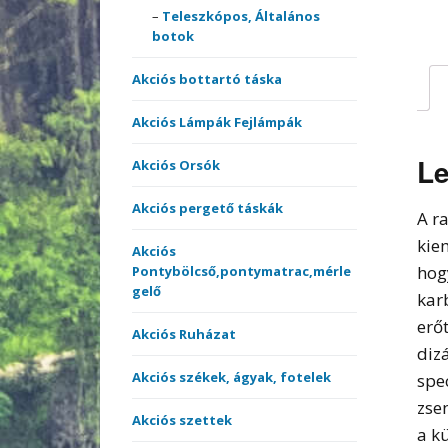
merítőnyelek
Teleszkópos, Általános
Kötöt
botok
Sátrak, Ernyők
Akciós bottartó táska
Vásárlási utalvány
Akciós Lámpák Fejlámpák
Versenyládák
Le
Akciós Orsók
Akciós pergető táskák
A r
kie
Akciós
hog
Pontybölcső,pontymatrac,mérle
gelő
kar
erő
Akciós Ruházat
diz
Akciós székek, ágyak, fotelek
spe
zse
Akciós szettek
a k