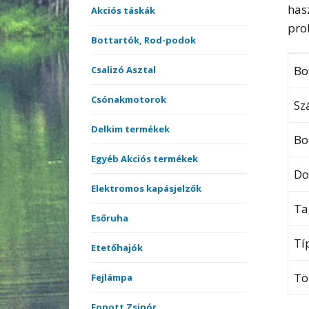
has
Akciós táskák
pro
Bottartók, Rod-podok
Bo
Csalizó Asztal
Csónakmotorok
Sz
Delkim termékek
Bo
Egyéb Akciós termékek
Do
Elektromos kapásjelzők
Ta
Esőruha
Tí
Etetőhajók
T
Fejlámpa
Fonott Zsinór