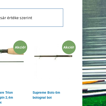
sár értéke szerint
Akció!
Akció!
re Trion
Supreme Bolo 6m
spin 2,4m
bolognai bot
ot