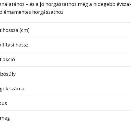
ználatához – és a jó horgászathoz még a hidegebb évszako
blémamentes horgászathoz.
t hossza (cm)
állítási hossz
t akció
bósúly
gok száma
pus
ömeg