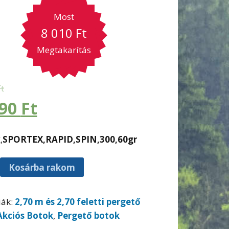
Most
8 010
Ft
Megtakarítás
Ft
990
Ft
x
,
SPORTEX,RAPID,SPIN,300,60gr
Kosárba rakom
iák:
2,70 m és 2,70 feletti pergető
Akciós Botok
,
Pergető botok