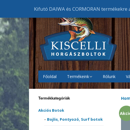
Kifutó DAIWA és CORMORAN termékekre ak
Főoldal
Termékeink
Rólunk
Vá
Akciós Botok
Bojlis
botok
Termékkategóriák
Ho
Akciós Orsók
Elsőf
Feede
orsók
Akciós Botok
Akci
Akciós Ruházat
Cipők
Bojlis, Pontyozó, Surf botok
Harcs
Harci
Gumic
orsók
melle