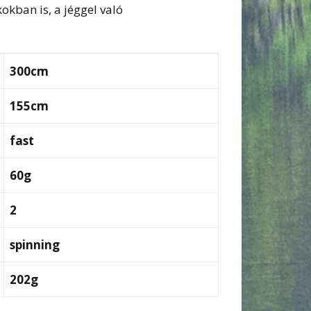
kban is, a jéggel való
300cm
155cm
fast
60g
2
spinning
202g