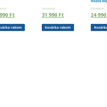
részes boj
00
Ft
38 000
Ft
30 000
Ft
 990
Ft
31 990
Ft
24 99
sárba rakom
Kosárba rakom
Kosárb