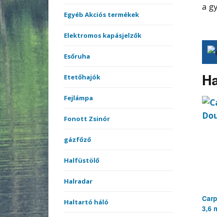
a g
Egyéb Akciós termékek
Elektromos kapásjelzők
Esőruha
Ha
Etetőhajók
Fejlámpa
Fonott Zsinór
gázfőző
Halfüstölő
Halradar
Carp
Haltartó háló
3,6 