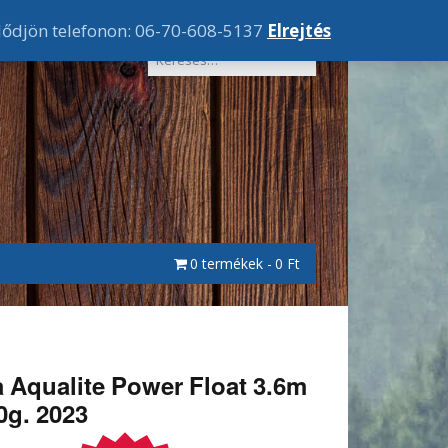
lődjön telefonon: 06-70-608-5137
Elrejtés
0 termékek
0 Ft
 Aqualite Power Float 3.6m
50g. 2023