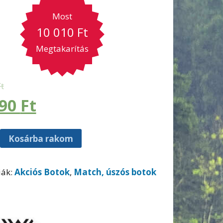
Most
10 010
Ft
Megtakarítás
Ft
990
Ft
Kosárba rakom
iák:
Akciós Botok
,
Match, úszós botok