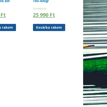
lis bot
100-400gr
33 000
Ft
0
Ft
25 990
Ft
a rakom
Kosárba rakom