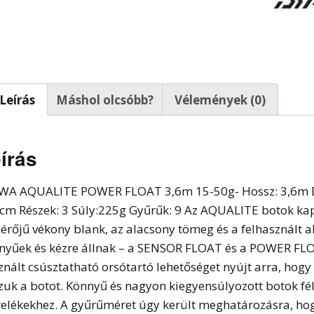
t horgok
Leírás
Máshol olcsóbb?
Vélemények (0)
írás
WA AQUALITE POWER FLOAT 3,6m 15-50g- Hossz: 3,6m Dob
cm Részek: 3 Súly:225g Gyűrűk: 9 Az AQUALITE botok kap
érőjű vékony blank, az alacsony tömeg és a felhasznált 
nyűek és kézre állnak – a SENSOR FLOAT és a POWER FLO
znált csúsztatható orsótartó lehetőséget nyújt arra, hogy
zuk a botot. Könnyű és nagyon kiegyensúlyozott botok fél
relékekhez. A gyűrűméret úgy került meghatározásra, hog