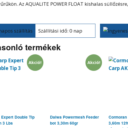
yűrűkön. Az AQUALITE POWER FLOAT kishalas süllőzésre, m
Szállítási idő: 0 nap
sonló termékek
Akció!
Akció!
 Expert Double Tip
Daiwa Powermesh Feeder
Cormoran
m 3 Lbs
bot 3,30m 60gr
3,60m 12ft