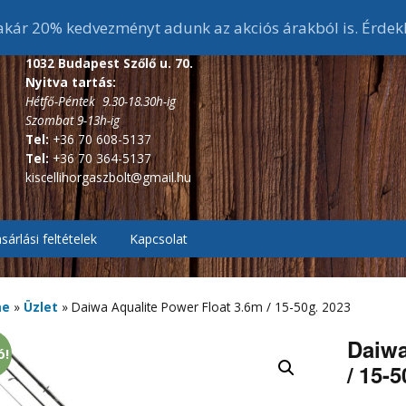
ár 20% kedvezményt adunk az akciós árakból is. Érdek
1032 Budapest Szőlő u. 70.
Nyitva tartás:
Hétfő-Péntek 9.30-18.30h-ig
Szombat 9-13h-ig
Tel:
+36 70 608-5137
Tel:
+36 70 364-5137
kiscellihorgaszbolt@gmail.hu
sárlási feltételek
Kapcsolat
, Pontyozó, Surf
2.7m és 3 m-s bojlis
botok
me
»
Üzlet
»
Daiwa Aqualite Power Float 3.6m / 15-50g. 2023
ékes távdobó
r, Picker botok
3,6 m-s bojlis botok
3,6 m alatti feeder botok
Daiwa
ó!
/ 15-
, Bakancsok,
ázó botok
fékes, Hátsófékes
sizma,
3,9 m-s bojlis botok
3,6 m-s feeder botok
scsizma,