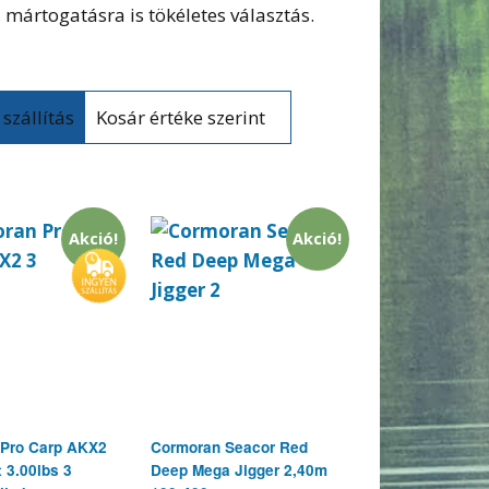
ártogatásra is tökéletes választás.
Kosár értéke szerint
Akció!
Akció!
 Pro Carp AKX2
Cormoran Seacor Red
 3.00lbs 3
Deep Mega Jigger 2,40m