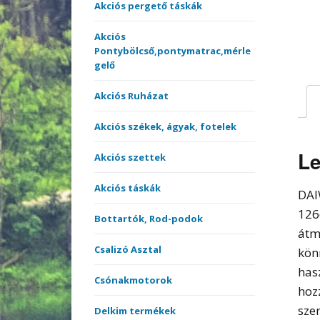
merítőnyelek
Akciós pergető táskák
Kötöt
Akciós
Sátrak, Ernyők
Pontybölcső,pontymatrac,mérle
gelő
Vásárlási utalvány
Akciós Ruházat
Versenyládák
Akciós székek, ágyak, fotelek
Le
Akciós szettek
Akciós táskák
DAI
126
Bottartók, Rod-podok
átm
Csalizó Asztal
kön
has
Csónakmotorok
hoz
sze
Delkim termékek