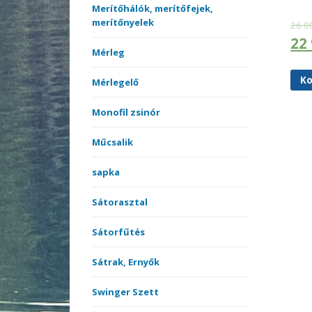
Merítőhálók, merítőfejek,
merítőnyelek
26 0
22
Mérleg
Ko
Mérlegelő
Monofil zsinór
Műcsalik
sapka
Sátorasztal
Sátorfűtés
Sátrak, Ernyők
Swinger Szett