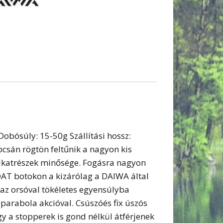
ósúly: 15-50g Szállítási hossz:
csán rögtön feltűnik a nagyon kis
alkatrészek minősége. Fogásra nagyon
AT botokon a kizárólag a DAIWA által
 az orsóval tökéletes egyensúlyba
parabola akcióval. Csúszóés fix úszós
y a stopperek is gond nélkül átférjenek