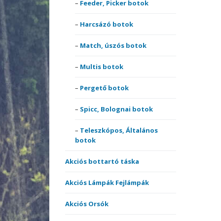
Feeder, Picker botok
Akciós székek, ágyak,
comb
fotelek
Match
Harcs
Harcsázó botok
Pulóv
Akciós szettek
Multis
Pólók
Match, úszós botok
Multi 
Bottartók, Rod-podok
Perge
Therm
Multis botok
Nyele
ruház
Csónakmotorok
Spicc,
Pergető botok
Nyele
orsók
Spicc, Bolognai botok
Egyéb Akciós termékek
surf 
Perge
Teleszkópos, Általános
Elektromos kapásjelzők
Teles
Elsőf
botok
botok
Etetőanyag Szettek
Akciós bottartó táska
Horgok
Hárm
Akciós Lámpák Fejlámpák
Akciós Orsók
Merítőhálók,
Horgo
merítőfejek,