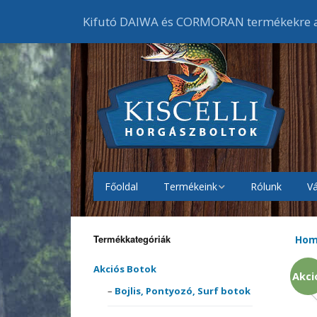
Kifutó DAIWA és CORMORAN termékekre ak
Főoldal
Termékeink
Rólunk
Vá
Akciós Botok
Bojlis
botok
Termékkategóriák
Ho
Akciós Orsók
Elsőf
Feede
orsók
Akciós Botok
Akci
Akciós Ruházat
Cipők
Bojlis, Pontyozó, Surf botok
Harcs
Harci
Gumic
orsók
melle