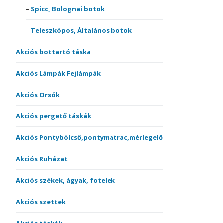
Spicc, Bolognai botok
Teleszkópos, Általános botok
Akciós bottartó táska
Akciós Lámpák Fejlámpák
Akciós Orsók
Akciós pergető táskák
Akciós Pontybölcső,pontymatrac,mérlegelő
Akciós Ruházat
Akciós székek, ágyak, fotelek
Akciós szettek