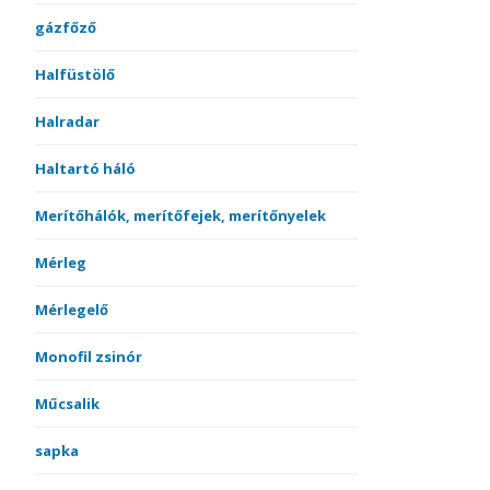
gázfőző
Halfüstölő
Halradar
Haltartó háló
Merítőhálók, merítőfejek, merítőnyelek
Mérleg
Mérlegelő
Monofil zsinór
Műcsalik
sapka