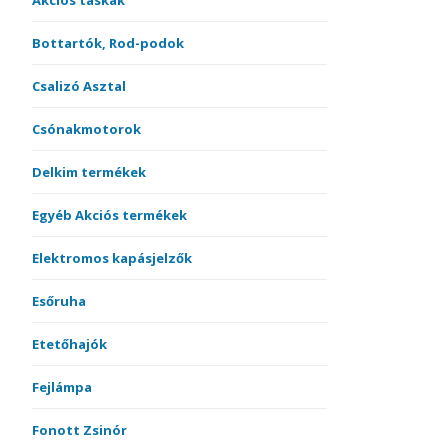
Akciós táskák
Bottartók, Rod-podok
Csalizó Asztal
Csónakmotorok
Delkim termékek
Egyéb Akciós termékek
Elektromos kapásjelzők
Esőruha
Etetőhajók
Fejlámpa
Fonott Zsinór