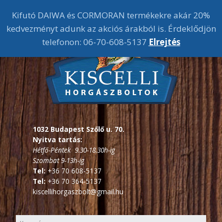
Kifutó DAIWA és CORMORAN termékekre akár 20%
kedvezményt adunk az akciós árakból is. Érdeklődjön
telefonon: 06-70-608-5137
Elrejtés
1032 Budapest Szőlő u. 70.
Nyitva tartás:
Hétfő-Péntek 9.30-18.30h-ig
Szombat 9-13h-ig
Tel:
+36 70 608-5137
Tel:
+36 70 364-5137
kiscellihorgaszbolt@gmail.hu