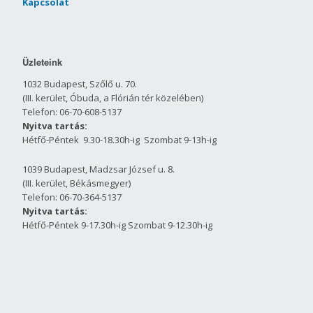
Kapcsolat
Üzleteink
1032 Budapest, Szőlő u. 70.
(III. kerület, Óbuda, a Flórián tér közelében)
Telefon: 06-70-608-5137
Nyitva tartás:
Hétfő-Péntek 9.30-18.30h-ig Szombat 9-13h-ig
1039 Budapest, Madzsar József u. 8.
(III. kerület, Békásmegyer)
Telefon: 06-70-364-5137
Nyitva tartás:
Hétfő-Péntek 9-17.30h-ig Szombat 9-12.30h-ig