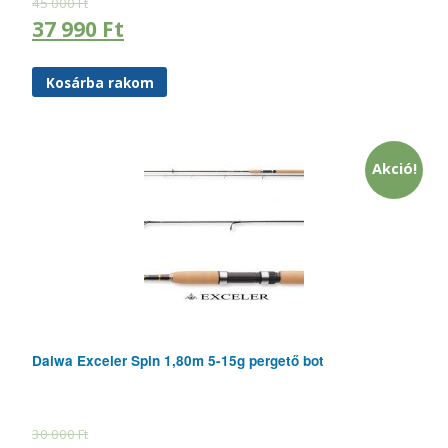
45 000
Ft
37 990
Ft
Kosárba rakom
Akció!
Daiwa Exceler Spin 1,80m 5-15g pergető bot
30 000
Ft