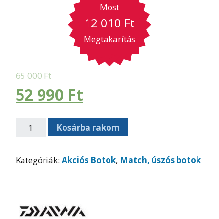
Most
12 010
Ft
Megtakarítás
65 000
Ft
52 990
Ft
Kosárba rakom
Kategóriák:
Akciós Botok
,
Match, úszós botok