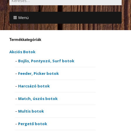
Menü
Termékkategóriák
Akciós Botok
Bojlis, Pontyozó, Surf botok
Feeder, Picker botok
Harcsázó botok
Match, úszós botok
Multis botok
Pergető botok