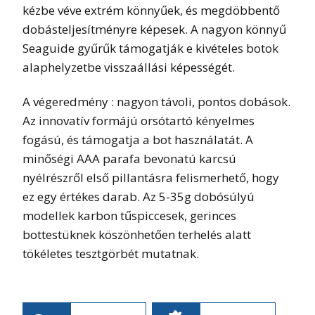
kézbe véve extrém könnyűek, és megdöbbentő
dobásteljesítményre képesek. A nagyon könnyű
Seaguide gyűrűk támogatják e kivételes botok
alaphelyzetbe visszaállási képességét.
A végeredmény : nagyon távoli, pontos dobások.
Az innovatív formájú orsótartó kényelmes
fogású, és támogatja a bot használatát. A
minőségi AAA parafa bevonatú karcsú
nyélrészről első pillantásra felismerhető, hogy
ez egy értékes darab. Az 5-35g dobósúlyú
modellek karbon tűspiccesek, gerinces
bottestüknek köszönhetően terhelés alatt
tökéletes tesztgörbét mutatnak.