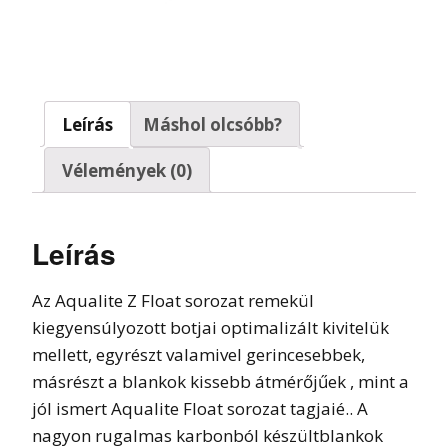
Leírás
Máshol olcsóbb?
Vélemények (0)
Leírás
Az Aqualite Z Float sorozat remekül
kiegyensúlyozott botjai optimalizált kivitelük
mellett, egyrészt valamivel gerincesebbek,
másrészt a blankok kissebb átmérőjűek , mint a
jól ismert Aqualite Float sorozat tagjaié.. A
nagyon rugalmas karbonból készültblankok