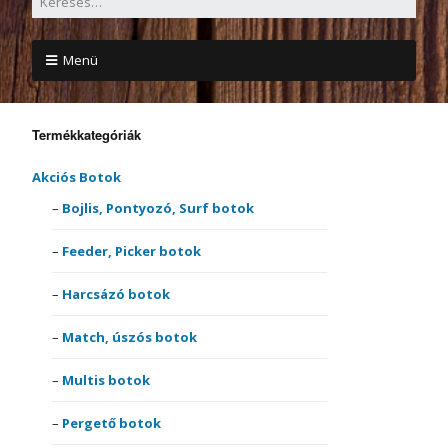
Menü
Termékkategóriák
Akciós Botok
Bojlis, Pontyozó, Surf botok
Feeder, Picker botok
Harcsázó botok
Match, úszós botok
Multis botok
Pergető botok