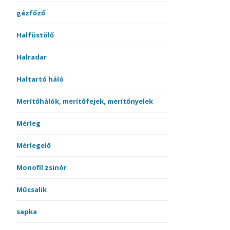
gázfőző
Halfüstölő
Halradar
Haltartó háló
Merítőhálók, merítőfejek, merítőnyelek
Mérleg
Mérlegelő
Monofil zsinór
Műcsalik
sapka