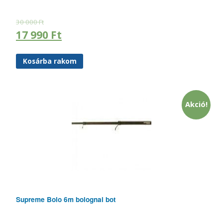
30 000
Ft
17 990
Ft
Kosárba rakom
Akció!
Supreme Bolo 6m bolognai bot