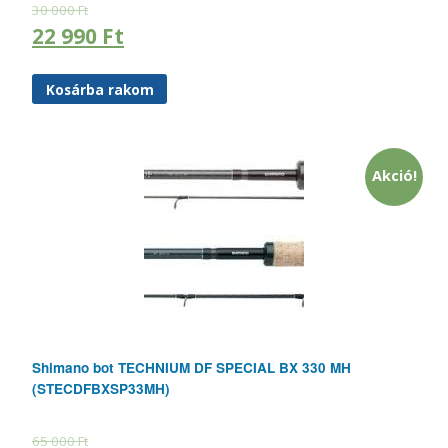
30 000
Ft
22 990
Ft
Kosárba rakom
Akció!
Shimano bot TECHNIUM DF SPECIAL BX 330 MH
(STECDFBXSP33MH)
65 000
Ft