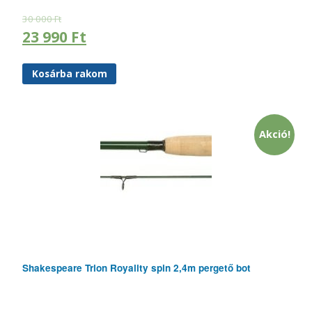
30 000
Ft
23 990
Ft
Kosárba rakom
Akció!
Shakespeare Trion Royality spin 2,4m pergető bot