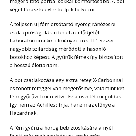
megerőltető párbaj sokkal komfortosabb. A bot
végét fárasztó övbe tudjuk helyezni.
A teljesen új fém orsótartó nyereg ránézésre
csak apróságokban tér el az elődjétől.
Laboratóriumi körülmények között 1,5-szer
nagyobb szilárdság mérődött a hasonló
botokhoz képest. A gyűrűk fémek így biztosított
a hosszú élettartam.
A bot csatlakozása egy extra réteg X-Carbonnal
és fonott réteggel van megerősítve, valamint két
fém gyűrűvel merevítve. Ez a öszetét megoldás
így nem az Achillesz ínja, hanem az előnye a
Hazardnak.
A fém gyűrű a horog bebiztosítására a nyél
felett már csak egy bónusz, mely még