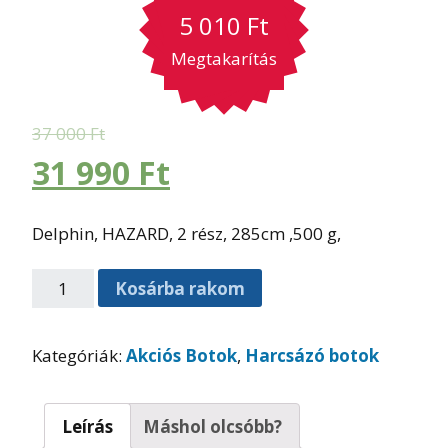
5 010
Ft
Megtakarítás
37 000
Ft
31 990
Ft
Delphin, HAZARD, 2 rész, 285cm ,500 g,
Kosárba rakom
Kategóriák:
Akciós Botok
,
Harcsázó botok
Leírás
Máshol olcsóbb?