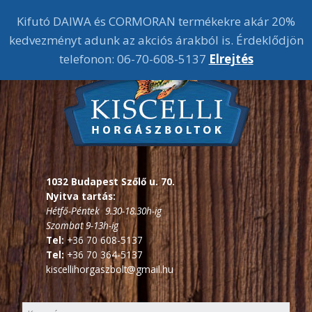
Kifutó DAIWA és CORMORAN termékekre akár 20%
kedvezményt adunk az akciós árakból is. Érdeklődjön
telefonon: 06-70-608-5137
Elrejtés
1032 Budapest Szőlő u. 70.
Nyitva tartás:
Hétfő-Péntek 9.30-18.30h-ig
Szombat 9-13h-ig
Tel:
+36 70 608-5137
Tel:
+36 70 364-5137
kiscellihorgaszbolt@gmail.hu