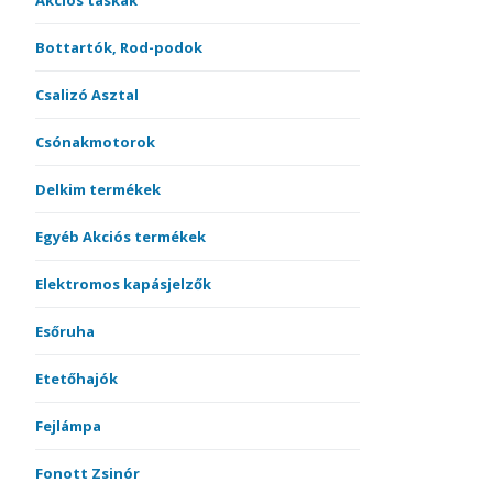
Akciós táskák
Bottartók, Rod-podok
Csalizó Asztal
Csónakmotorok
Delkim termékek
Egyéb Akciós termékek
Elektromos kapásjelzők
Esőruha
Etetőhajók
Fejlámpa
Fonott Zsinór