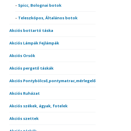
Spicc, Bolognai botok
Teleszkópos, Általános botok
Akciós bottartó táska
Akciós Lámpák Fejlámpák
Akciós Orsók
Akciós pergető táskák
Akciós Pontybölcső,pontymatrac,mérlegelő
Akciós Ruházat
Akciós székek, ágyak, fotelek
Akciós szettek