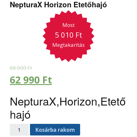
NepturaX Horizon Etetőhajó
Most
5 010
Ft
Megtakarítás
68 000
Ft
62 990
Ft
NepturaX,Horizon,Etető
hajó
Kosárba rakom