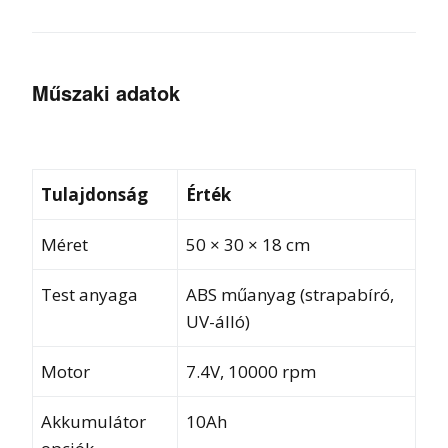
Műszaki adatok
Tulajdonság
Érték
Méret
50 × 30 × 18 cm
Test anyaga
ABS műanyag (strapabíró,
UV-álló)
Motor
7.4V, 10000 rpm
Akkumulátor
10Ah