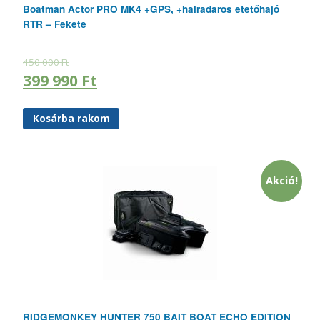
Boatman Actor PRO MK4 +GPS, +halradaros etetőhajó
RTR – Fekete
450 000
Ft
399 990
Ft
Kosárba rakom
Akció!
RIDGEMONKEY HUNTER 750 BAIT BOAT ECHO EDITION