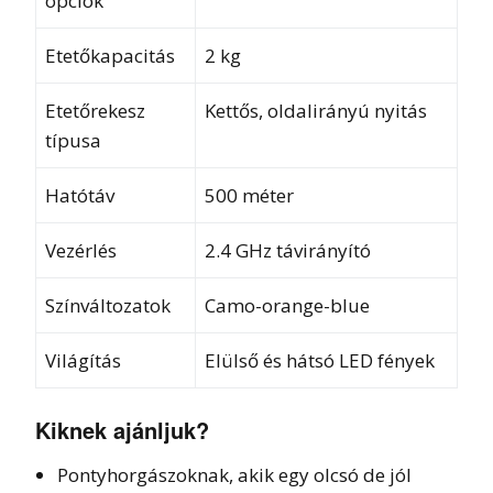
opciók
Etetőkapacitás
2 kg
Etetőrekesz
Kettős, oldalirányú nyitás
típusa
Hatótáv
500 méter
Vezérlés
2.4 GHz távirányító
Színváltozatok
Camo-orange-blue
Világítás
Elülső és hátsó LED fények
Kiknek ajánljuk?
Pontyhorgászoknak, akik egy olcsó de jól