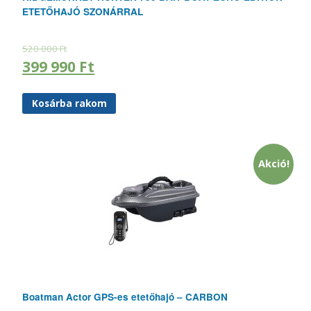
ETETŐHAJÓ SZONÁRRAL
520 000
Ft
399 990
Ft
Kosárba rakom
Akció!
Boatman Actor GPS-es etetőhajó – CARBON