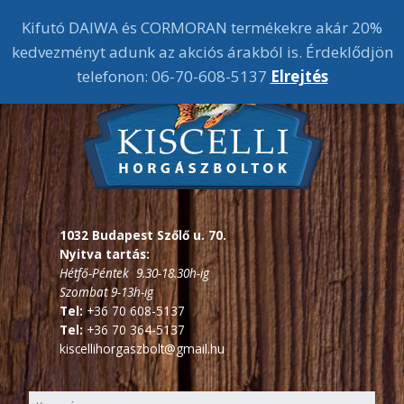
Kifutó DAIWA és CORMORAN termékekre akár 20%
kedvezményt adunk az akciós árakból is. Érdeklődjön
telefonon: 06-70-608-5137
Elrejtés
1032 Budapest Szőlő u. 70.
Nyitva tartás:
Hétfő-Péntek 9.30-18.30h-ig
Szombat 9-13h-ig
Tel:
+36 70 608-5137
Tel:
+36 70 364-5137
kiscellihorgaszbolt@gmail.hu