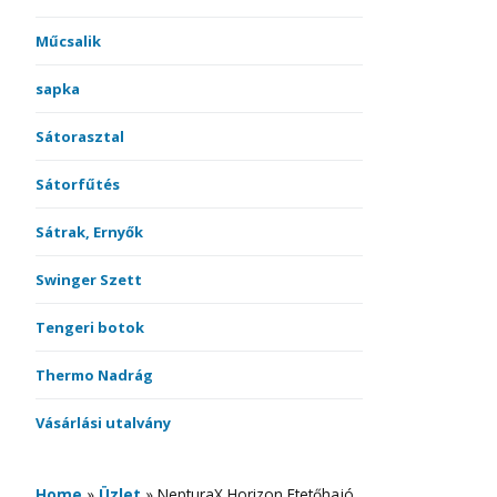
Műcsalik
sapka
Sátorasztal
Sátorfűtés
Sátrak, Ernyők
Swinger Szett
Tengeri botok
Thermo Nadrág
Vásárlási utalvány
Home
»
Üzlet
»
NepturaX Horizon Etetőhajó