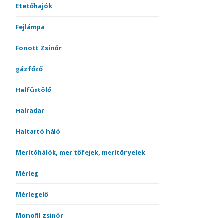
Etetőhajók
Fejlámpa
Fonott Zsinór
gázfőző
Halfüstölő
Halradar
Haltartó háló
Merítőhálók, merítőfejek, merítőnyelek
Mérleg
Mérlegelő
Monofil zsinór