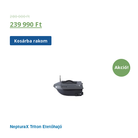
280 000
Ft
239 990
Ft
Kosárba rakom
Akció!
NepturaX Triton Etetőhajó