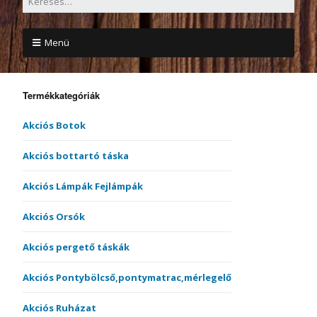
Menü
Termékkategóriák
Akciós Botok
Akciós bottartó táska
Akciós Lámpák Fejlámpák
Akciós Orsók
Akciós pergető táskák
Akciós Pontybölcső,pontymatrac,mérlegelő
Akciós Ruházat