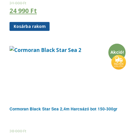
31 000
Ft
24 990
Ft
Kosárba rakom
Akció!
Cormoran Black Star Sea 2,4m Harcsázó bot 150-300gr
38 000
Ft