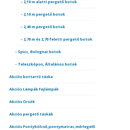
2,10 m alatti pergető botok
2,10 m pergető botok
2,40 m pergető botok
2,70 m és 2,70 feletti pergető botok
Spicc, Bolognai botok
Teleszkópos, Általános botok
Akciós bottartó táska
Akciós Lámpák Fejlámpák
Akciós Orsók
Akciós pergető táskák
Akciós Pontybölcső,pontymatrac,mérlegelő