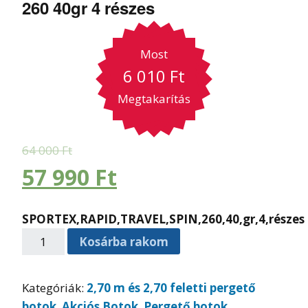
260 40gr 4 részes
Most
6 010
Ft
Megtakarítás
64 000
Ft
57 990
Ft
SPORTEX,RAPID,TRAVEL,SPIN,260,40,gr,4,részes
Kosárba rakom
Kategóriák:
2,70 m és 2,70 feletti pergető
botok
,
Akciós Botok
,
Pergető botok