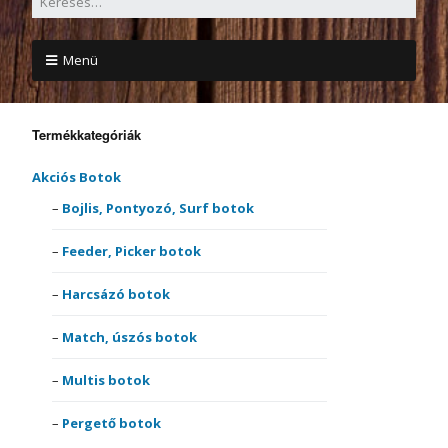
Menü
Termékkategóriák
Akciós Botok
Bojlis, Pontyozó, Surf botok
Feeder, Picker botok
Harcsázó botok
Match, úszós botok
Multis botok
Pergető botok