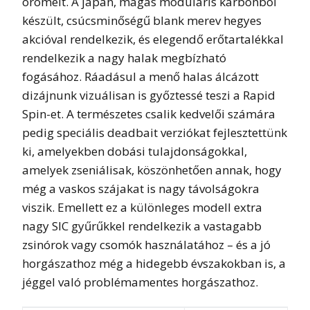
örömeit. A japán, magas moduláris karbonból
készült, csúcsminőségű blank merev hegyes
akcióval rendelkezik, és elegendő erőtartalékkal
rendelkezik a nagy halak megbízható
fogásához. Ráadásul a menő halas álcázott
dizájnunk vizuálisan is győztessé teszi a Rapid
Spin-et. A természetes csalik kedvelői számára
pedig speciális deadbait verziókat fejlesztettünk
ki, amelyekben dobási tulajdonságokkal,
amelyek zseniálisak, köszönhetően annak, hogy
még a vaskos szájakat is nagy távolságokra
viszik. Emellett ez a különleges modell extra
nagy SIC gyűrűkkel rendelkezik a vastagabb
zsinórok vagy csomók használatához – és a jó
horgászathoz még a hidegebb évszakokban is, a
jéggel való problémamentes horgászathoz.