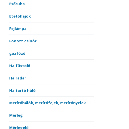
Esőruha
Etetőhajók
Fejlámpa
Fonott Zsinór
gázfőző
Halfüstölő
Halradar
Haltartó háló
Merítőhálók, merítőfejek, merítőnyelek
Mérleg
Mérlegelő