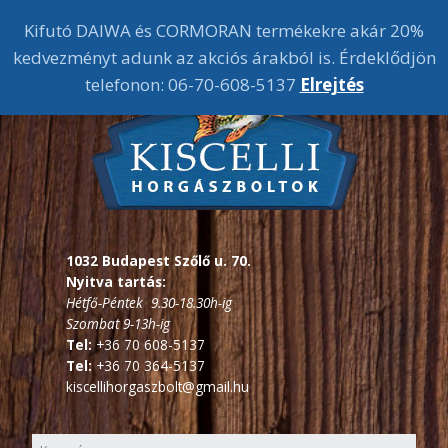
Kifutó DAIWA és CORMORAN termékekre akár 20%
kedvezményt adunk az akciós árakból is. Érdeklődjön
telefonon: 06-70-608-5137
Elrejtés
1032 Budapest Szőlő u. 70.
Nyitva tartás:
Hétfő-Péntek 9.30-18.30h-ig
Szombat 9-13h-ig
Tel:
+36 70 608-5137
Tel:
+36 70 364-5137
kiscellihorgaszbolt@gmail.hu