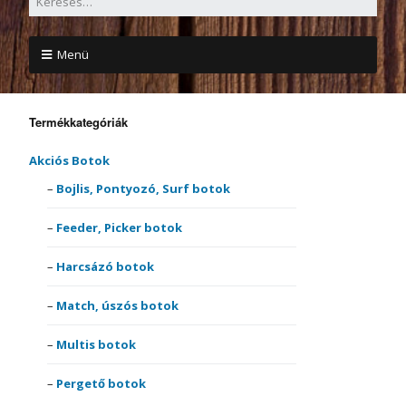
Menü
Termékkategóriák
Akciós Botok
Bojlis, Pontyozó, Surf botok
Feeder, Picker botok
Harcsázó botok
Match, úszós botok
Multis botok
Pergető botok