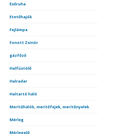
Esőruha
Etetőhajók
Fejlámpa
Fonott Zsinór
gázfőző
Halfüstölő
Halradar
Haltartó háló
Merítőhálók, merítőfejek, merítőnyelek
Mérleg
Mérlegelő