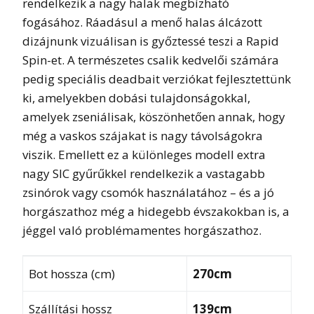
rendelkezik a nagy halak megbízható
fogásához. Ráadásul a menő halas álcázott
dizájnunk vizuálisan is győztessé teszi a Rapid
Spin-et. A természetes csalik kedvelői számára
pedig speciális deadbait verziókat fejlesztettünk
ki, amelyekben dobási tulajdonságokkal,
amelyek zseniálisak, köszönhetően annak, hogy
még a vaskos szájakat is nagy távolságokra
viszik. Emellett ez a különleges modell extra
nagy SIC gyűrűkkel rendelkezik a vastagabb
zsinórok vagy csomók használatához – és a jó
horgászathoz még a hidegebb évszakokban is, a
jéggel való problémamentes horgászathoz.
Bot hossza (cm)
270cm
Szállítási hossz
139cm