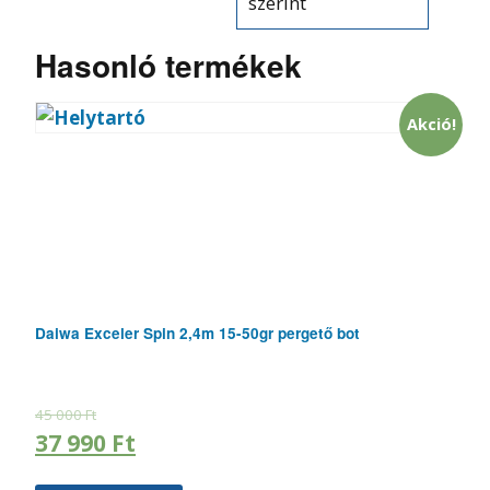
szerint
Hasonló termékek
Akció!
Daiwa Exceler Spin 2,4m 15-50gr pergető bot
45 000
Ft
37 990
Ft