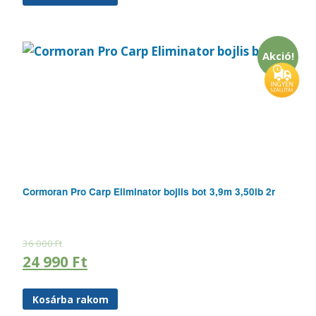
Akció!
Cormoran Pro Carp Eliminator bojlis bot 3,9m 3,50lb 2r
36 000
Ft
24 990
Ft
Kosárba rakom