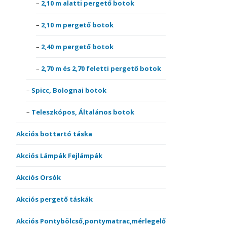
2,10 m alatti pergető botok
2,10 m pergető botok
2,40 m pergető botok
2,70 m és 2,70 feletti pergető botok
Spicc, Bolognai botok
Teleszkópos, Általános botok
Akciós bottartó táska
Akciós Lámpák Fejlámpák
Akciós Orsók
Akciós pergető táskák
Akciós Pontybölcső,pontymatrac,mérlegelő