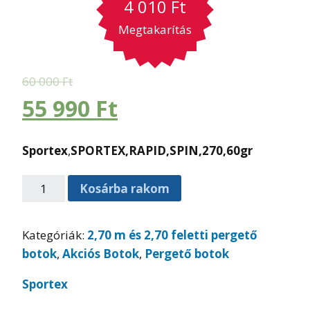
4 010
Ft
Megtakarítás
60 000
Ft
55 990
Ft
Sportex
,
SPORTEX,RAPID,SPIN,270,60gr
Kosárba rakom
Kategóriák:
2,70 m és 2,70 feletti pergető
botok
,
Akciós Botok
,
Pergető botok
Sportex