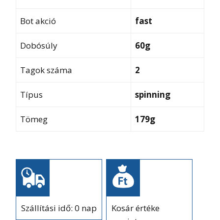
Bot akció
fast
Dobósúly
60g
Tagok száma
2
Típus
spinning
Tömeg
179g
Szállítási idő: 0 nap
Kosár értéke