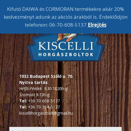
Kifutó DAIWA és CORMORAN termékekre akár 20%
kedvezményt adunk az akciós árakból is. Érdeklődjön
telefonon: 06-70-608-5137
Elrejtés
1032 Budapest Szőlő u. 70.
Nyitva tartás:
Hétfő-Péntek 9.30-18.30h-ig
Szombat 9-13h-ig
Tel:
+36 70 608-5137
Tel:
+36 70 364-5137
kiscellihorgaszbolt@gmail.hu