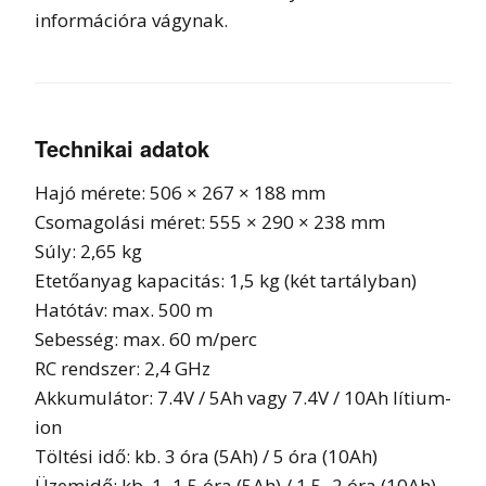
információra vágynak.
Technikai adatok
Hajó mérete: 506 × 267 × 188 mm
Csomagolási méret: 555 × 290 × 238 mm
Súly: 2,65 kg
Etetőanyag kapacitás: 1,5 kg (két tartályban)
Hatótáv: max. 500 m
Sebesség: max. 60 m/perc
RC rendszer: 2,4 GHz
Akkumulátor: 7.4V / 5Ah vagy 7.4V / 10Ah lítium-
ion
Töltési idő: kb. 3 óra (5Ah) / 5 óra (10Ah)
Üzemidő: kb. 1–1,5 óra (5Ah) / 1,5–2 óra (10Ah)