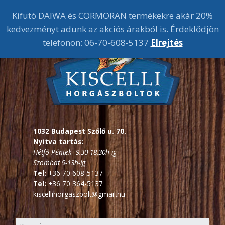
Kifutó DAIWA és CORMORAN termékekre akár 20%
kedvezményt adunk az akciós árakból is. Érdeklődjön
telefonon: 06-70-608-5137
Elrejtés
1032 Budapest Szőlő u. 70.
Nyitva tartás:
Hétfő-Péntek 9.30-18.30h-ig
Szombat 9-13h-ig
Tel:
+36 70 608-5137
Tel:
+36 70 364-5137
kiscellihorgaszbolt@gmail.hu