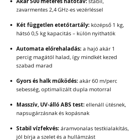
Akár 500 méteres hatótáv:
stabil,
zavarmentes 2,4 GHz-es vezérléssel
Két független etetőtartály:
középső 1 kg,
hátsó 0,5 kg kapacitás – külön nyithatók
Automata előrehaladás:
a hajó akár 1
percig magától halad, így mindkét kezed
szabad marad
Gyors és halk működés:
akár 60 m/perc
sebesség, optimalizált dupla motorral
Masszív, UV-álló ABS test:
ellenáll ütésnek,
napsugárzásnak és kopásnak
Stabil vízfekvés:
áramvonalas testkialakítás,
jól bírja a szelet és a hullámzást