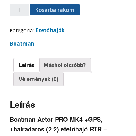
Kosárba rakom
Kategória:
Etetőhajók
Boatman
Leírás
Máshol olcsóbb?
Vélemények (0)
Leírás
Boatman Actor PRO MK4 +GPS,
+halradaros (2.2) etetőhajó RTR –