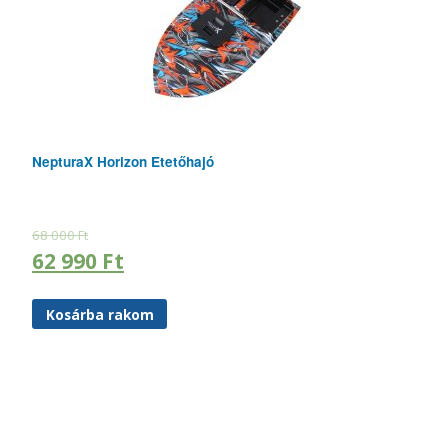
NepturaX Horizon Etetőhajó
68 000
Ft
62 990
Ft
Kosárba rakom