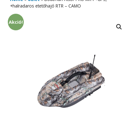
+halradaros etetőhajó RTR – CAMO
Akció!