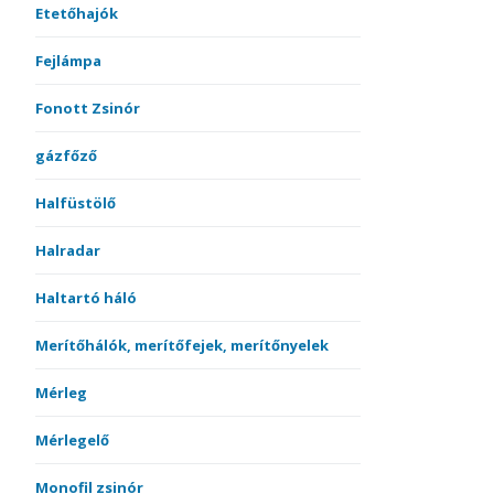
Etetőhajók
Fejlámpa
Fonott Zsinór
gázfőző
Halfüstölő
Halradar
Haltartó háló
Merítőhálók, merítőfejek, merítőnyelek
Mérleg
Mérlegelő
Monofil zsinór