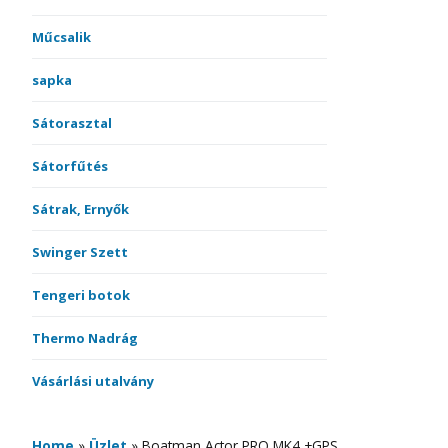
Műcsalik
sapka
Sátorasztal
Sátorfűtés
Sátrak, Ernyők
Swinger Szett
Tengeri botok
Thermo Nadrág
Vásárlási utalvány
Home
»
Üzlet
»
Boatman Actor PRO MK4 +GPS,