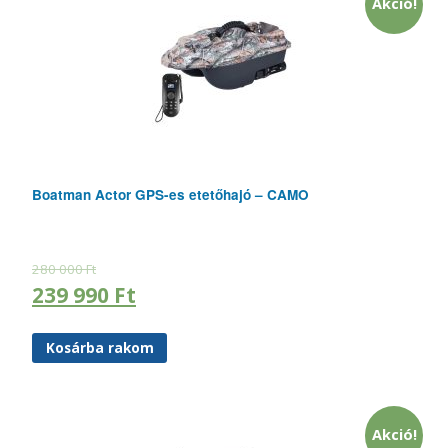
Akció!
Boatman Actor GPS-es etetőhajó – CAMO
280 000
Ft
239 990
Ft
Kosárba rakom
Akció!