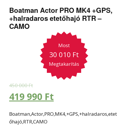
Boatman Actor PRO MK4 +GPS,
+halradaros etetőhajó RTR –
CAMO
Most
30 010
Ft
Megtakarítás
450 000
Ft
419 990
Ft
Boatman,Actor,PRO,MK4,+GPS,+halradaros,etet
őhajó,RTR,CAMO