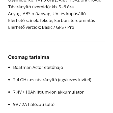
Távirányító üzemidő: kb. 5–6 óra
Anyag: ABS műanyag, UV- és kopásálló
Elérhető színek: fekete, karbon, terepmintás
Elérhető verziók: Basic / GPS / Pro
Csomag tartalma
Boatman Actor etetőhajó
2,4 GHz-es távirányító (egykezes kivitel)
7.4V / 10Ah lítium-ion akkumulátor
9V / 2A hálózati töltő