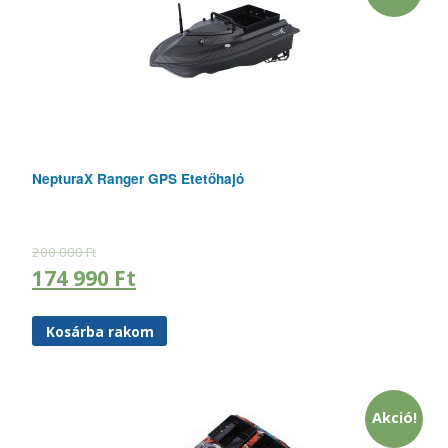
NepturaX Ranger GPS Etetőhajó
200 000
Ft
174 990
Ft
Kosárba rakom
Akció!