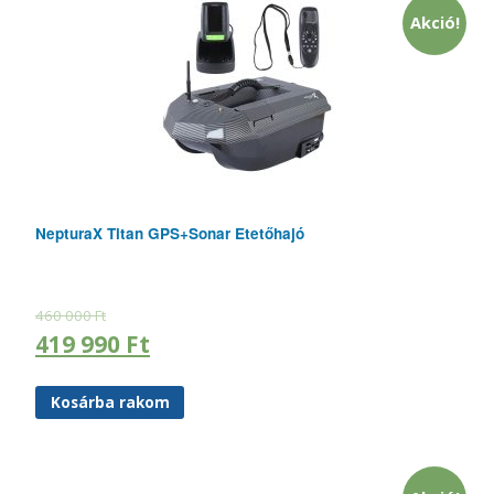
Akció!
NepturaX Titan GPS+Sonar Etetőhajó
460 000
Ft
419 990
Ft
Kosárba rakom