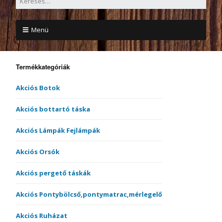
Menü
Termékkategóriák
Akciós Botok
Akciós bottartó táska
Akciós Lámpák Fejlámpák
Akciós Orsók
Akciós pergető táskák
Akciós Pontybölcső,pontymatrac,mérlegelő
Akciós Ruházat